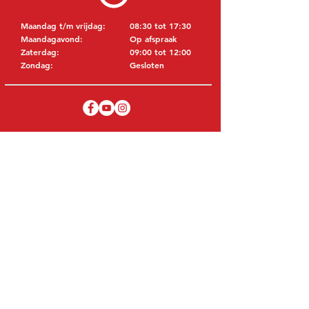
Maandag t/m vrijdag:
08:30 tot 17:30
Maandagavond:
Op afspraak
Zaterdag:
09:00 tot 12:00
Zondag:
Gesloten
BEZOEK EDK
MITSUBISHI Onderdelen Eric de Kort BV
Julianastraat 19
5171 GK Kaatsheuvel
NEDERLAND
T: +31 (0)416 28 01 79
E: info@ericdekort.nl