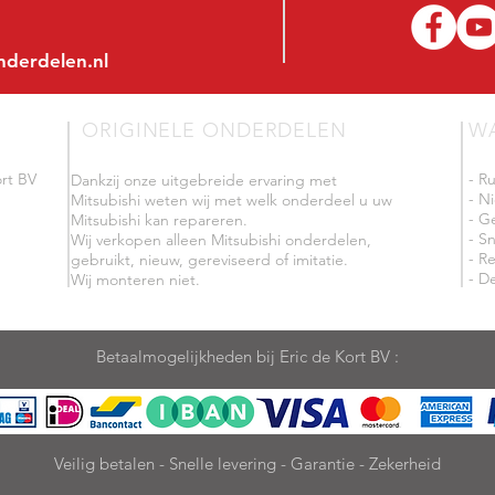
nderdelen.nl
ORIGINELE ONDERDELEN
W
rt BV
- R
Dankzij onze uitgebreide ervaring met
- N
Mitsubishi weten wij met welk onderdeel u uw
- G
Mitsubishi kan repareren.
- Sn
Wij verkopen alleen Mitsubishi onderdelen,
- R
gebruikt, nieuw, gereviseerd of imitatie.
- De
Wij monteren niet.
Betaalmogelijkheden bij Eric de Kort BV :
Veilig betalen - Snelle levering - Garantie - Zekerheid