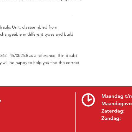
___________________________________
raulic Unit, disassembled from
rchangeable in different types and build
62 | 4670B263) as a reference. If in doubt
y will be happy to help you find the correct
Maandag t/m
9
Maandagavo
Zaterdag:
Zondag: