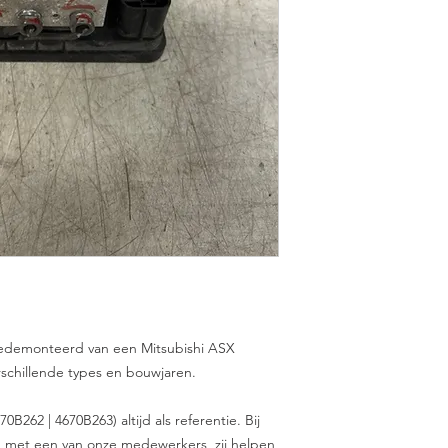
gedemonteerd van een Mitsubishi ASX
erschillende types en bouwjaren.
262 | 4670B263) altijd als referentie. Bij
en met een van onze medewerkers, zij helpen