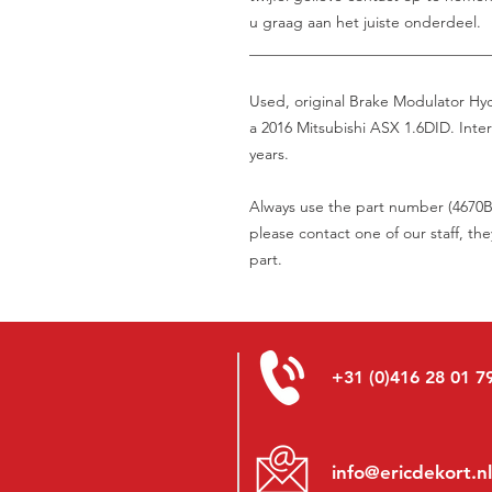
u graag aan het juiste onderdeel.
_______________________________
Used, original Brake Modulator Hyd
a 2016 Mitsubishi ASX 1.6DID. Inte
years.
Always use the part number (4670B2
please contact one of our staff, the
part.
+31 (0)416 28 01 7
info@ericdekort.nl