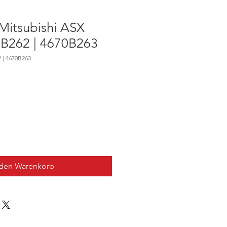
itsubishi ASX
0B262 | 4670B263
 | 4670B263
 den Warenkorb