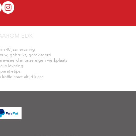
AAROM EDK
uim 40 jaar ervaring
ieuw, gebruikt, gereviseerd
ereviseerd in onze eigen werkplaats
elle levering
eparatietips
 koffie staat altijd klaar