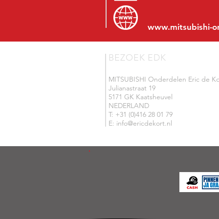
www.mitsubishi-o
BEZOEK EDK
MITSUBISHI Onderdelen Eric de Ko
Julianastraat 19
5171 GK Kaatsheuvel
NEDERLAND
T: +31 (0)416 28 01 79
E: info@ericdekort.nl