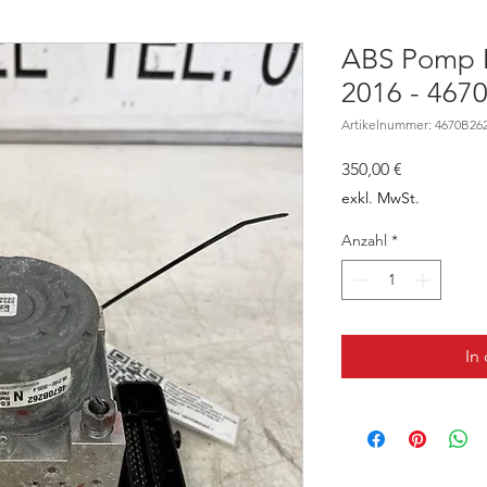
ABS Pomp M
2016 - 467
Artikelnummer: 4670B262
Preis
350,00 €
exkl. MwSt.
Anzahl
*
In