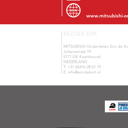
www.mitsubishi-o
BEZOEK EDK
MITSUBISHI Onderdelen Eric de Ko
Julianastraat 19
5171 GK Kaatsheuvel
NEDERLAND
T: +31 (0)416 28 01 79
E: info@ericdekort.nl