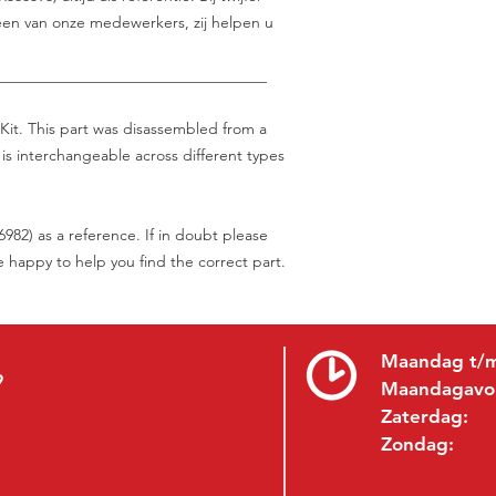
en van onze medewerkers, zij helpen u
___________________________________
Kit. This part was disassembled from a
is interchangeable across different types
82) as a reference. If in doubt please
be happy to help you find the correct part.
Maandag t/m
9
Maandagavo
Zaterdag:
Zondag: