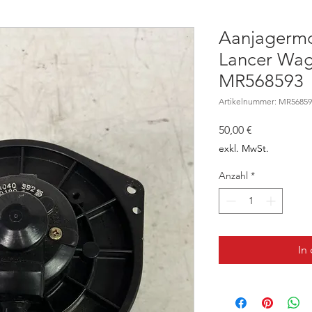
Aanjagermo
Lancer Wag
MR568593
Artikelnummer: MR56859
Preis
50,00 €
exkl. MwSt.
Anzahl
*
In