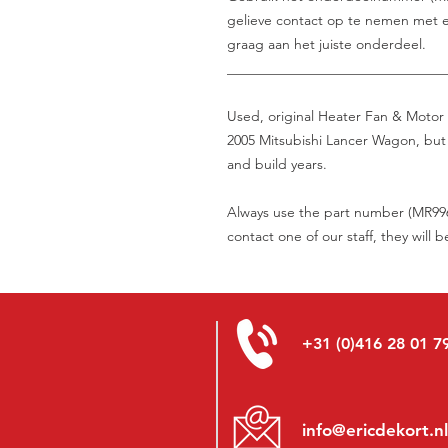
gelieve contact op te nemen met e
graag aan het juiste onderdeel.
_______________________________
Used, original Heater Fan & Motor 
2005 Mitsubishi Lancer Wagon, but 
and build years.
Always use the part number (MR9969
contact one of our staff, they will 
+31 (0)416 28 01 7
info@ericdekort.nl