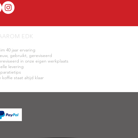
AAROM EDK
uim 40 jaar ervaring
ieuw, gebruikt, gereviseerd
ereviseerd in onze eigen werkplaats
elle levering
eparatietips
 koffie staat altijd klaar