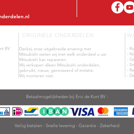
nderdelen.nl
ORIGINELE ONDERDELEN
W
rt BV
- R
Dankzij onze uitgebreide ervaring met
- N
Mitsubishi weten wij met welk onderdeel u uw
- G
Mitsubishi kan repareren.
- Sn
Wij verkopen alleen Mitsubishi onderdelen,
- R
gebruikt, nieuw, gereviseerd of imitatie.
- De
Wij monteren niet.
Betaalmogelijkheden bij Eric de Kort BV :
Veilig betalen - Snelle levering - Garantie - Zekerheid