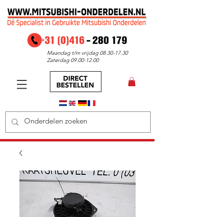
Maandag t/m vrijdag
08.30-17.30
Zaterdag
09.00-12.00