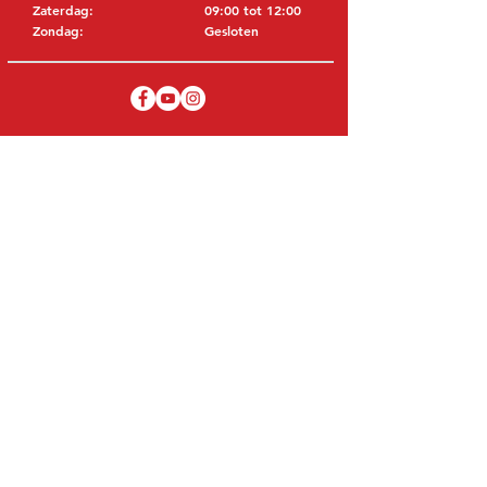
Zaterdag:
09:00 tot 12:00
Zondag:
Gesloten
BEZOEK EDK
MITSUBISHI Onderdelen Eric de Kort BV
Julianastraat 19
5171 GK Kaatsheuvel
NEDERLAND
T: +31 (0)416 28 01 79
E: info@ericdekort.nl
ORIGINELE ONDERDELEN
Dankzij onze uitgebreide ervaring met
Mitsubishi weten wij met welk onderdeel