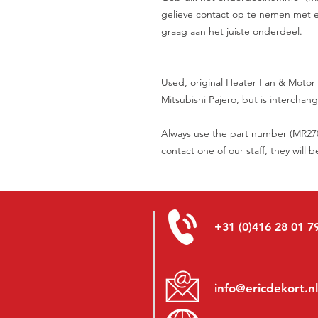
gelieve contact op te nemen met e
graag aan het juiste onderdeel.
_______________________________
Used, original Heater Fan & Motor 
Mitsubishi Pajero, but is interchang
Always use the part number (MR2700
contact one of our staff, they will 
+31 (0)416 28 01 7
info@ericdekort.nl