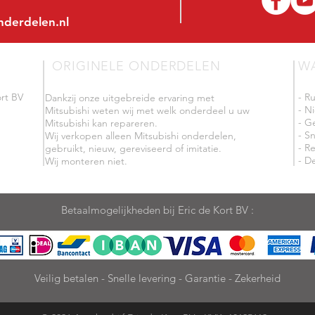
nderdelen.nl
ORIGINELE ONDERDELEN
W
rt BV
- R
Dankzij onze uitgebreide ervaring met
- N
Mitsubishi weten wij met welk onderdeel u uw
- G
Mitsubishi kan repareren.
- Sn
Wij verkopen alleen Mitsubishi onderdelen,
- R
gebruikt, nieuw, gereviseerd of imitatie.
- De
Wij monteren niet.
Betaalmogelijkheden bij Eric de Kort BV :
Veilig betalen - Snelle levering - Garantie - Zekerheid