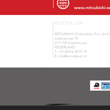
www.mitsubishi-o
BEZOEK EDK
MITSUBISHI Onderdelen Eric de Ko
Julianastraat 19
5171 GK Kaatsheuvel
NEDERLAND
T: +31 (0)416 28 01 79
E: info@ericdekort.nl