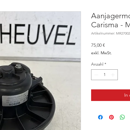
Aanjagermo
Carisma - 
Artikelnummer: MR27002
Preis
75,00 €
exkl. MwSt.
Anzahl
*
In