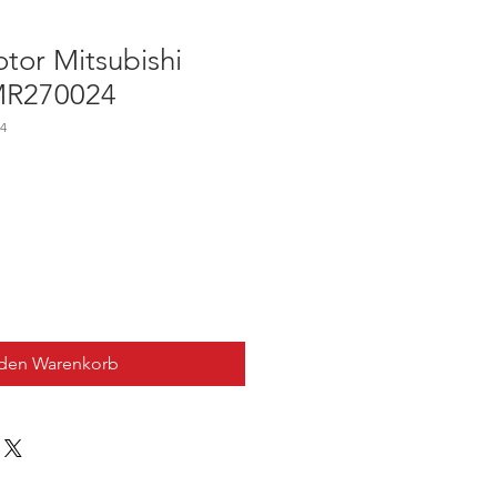
tor Mitsubishi
MR270024
4
 den Warenkorb