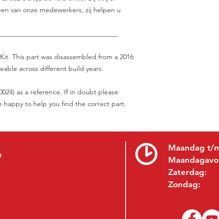
en van onze medewerkers, zij helpen u
___________________________________
Kit. This part was disassembled from a 2016
eable across different build years.
24) as a reference. If in doubt please
be happy to help you find the correct part.
Maandag t/m
9
Maandagavo
Zaterdag:
Zondag: