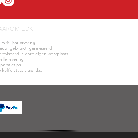
AAROM EDK
uim 40 jaar ervaring
ieuw, gebruikt, gereviseerd
ereviseerd in onze eigen werkplaats
elle levering
eparatietips
 koffie staat altijd klaar