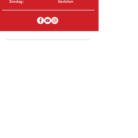
Zondag:
Gesloten
BEZOEK EDK
MITSUBISHI Onderdelen Eric de Kort BV
Julianastraat 19
5171 GK Kaatsheuvel
NEDERLAND
T: +31 (0)416 28 01 79
E: info@ericdekort.nl
ORIGINELE ONDERDELEN
Dankzij onze uitgebreide ervaring met
Mitsubishi weten wij met welk onderdeel
u uw Mitsubishi kan repareren.
Wij verkopen alleen Mitsubishi