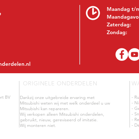
Maandag t/m
9
Maandagavo
Zaterdag:
Zondag:
nderdelen.nl
ORIGINELE ONDERDELEN
W
rt BV
- R
Dankzij onze uitgebreide ervaring met
- N
Mitsubishi weten wij met welk onderdeel u uw
- G
Mitsubishi kan repareren.
- Sn
Wij verkopen alleen Mitsubishi onderdelen,
- R
gebruikt, nieuw, gereviseerd of imitatie.
- De
Wij monteren niet.