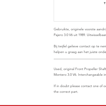
Gebruikte, originele voorste aandr
Pajero 3.0 V6 uit 1989. Uitwisselba
Bij twijfel gelieve contact op te 
helpen u graag aan het juiste onde
_______________________________
Used, original Front Propeller Shaf
Montero 3.0 V6. Interchangeable in 
If in doubt please contact one of ou
the correct part.