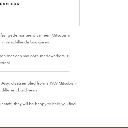
ijfas, gedemonteerd van een Mitsubishi
ar in verschillende bouwjaren.
nemen met een van onze medewerkers, zij
rdeel.
___________________________________
t Assy, disassembled from a 1989 Mitsubishi
different build years.
r staff, they will be happy to help you find