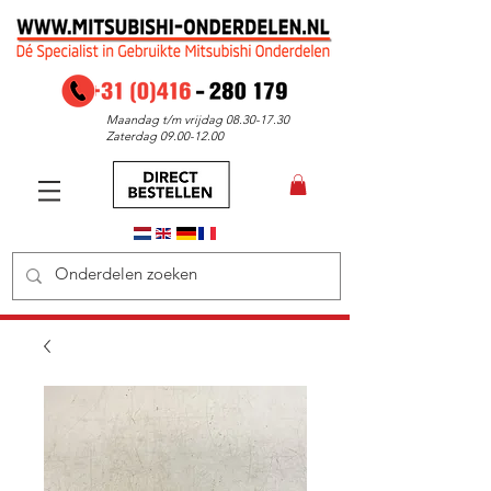
Maandag t/m vrijdag
08.30-17.30
Zaterdag
09.00-12.00