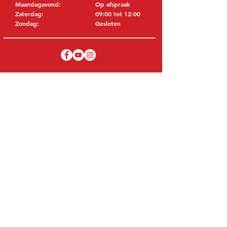
Maandagavond:
Op afspraak
Zaterdag:
09:00 tot 12:00
Zondag:
Gesloten
BEZOEK EDK
MITSUBISHI Onderdelen Eric de Kort BV
Julianastraat 19
5171 GK Kaatsheuvel
NEDERLAND
T: +31 (0)416 28 01 79
E: info@ericdekort.nl
ORIGINELE ONDERDELEN
Dankzij onze uitgebreide ervaring met