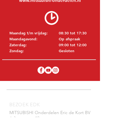
www.mitsubishi-onderdelen.nl
Maandag t/m vrijdag:
08:30 tot 17:30
Maandagavond:
Op afspraak
Zaterdag:
09:00 tot 12:00
Zondag:
Gesloten
BEZOEK EDK
MITSUBISHI Onderdelen Eric de Kort BV
Julianastraat 19
5171 GK Kaatsheuvel
NEDERLAND
T: +31 (0)416 28 01 79