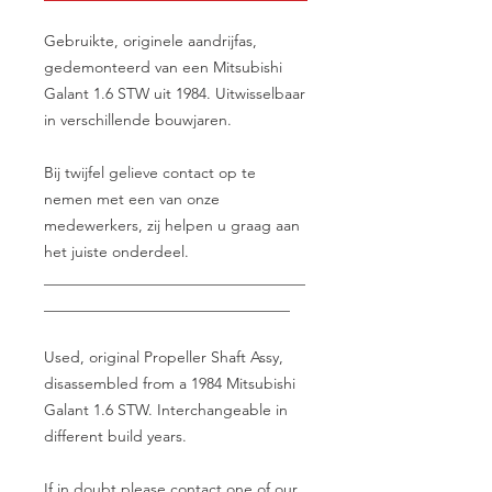
Gebruikte, originele aandrijfas,
gedemonteerd van een Mitsubishi
Galant 1.6 STW uit 1984. Uitwisselbaar
in verschillende bouwjaren.
Bij twijfel gelieve contact op te
nemen met een van onze
medewerkers, zij helpen u graag aan
het juiste onderdeel.
__________________________________
________________________________
Used, original Propeller Shaft Assy,
disassembled from a 1984 Mitsubishi
Galant 1.6 STW. Interchangeable in
different build years.
If in doubt please contact one of our