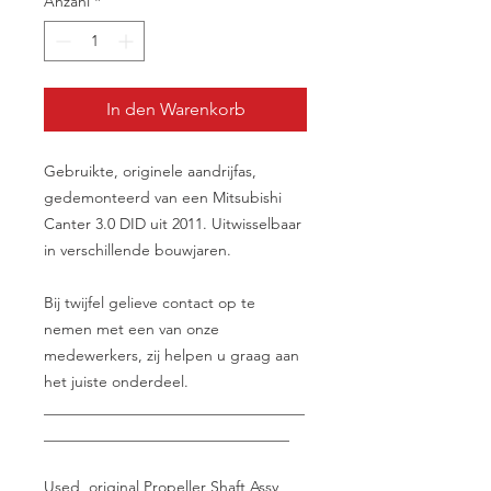
Anzahl
*
In den Warenkorb
Gebruikte, originele aandrijfas,
gedemonteerd van een Mitsubishi
Canter 3.0 DID uit 2011. Uitwisselbaar
in verschillende bouwjaren.
Bij twijfel gelieve contact op te
nemen met een van onze
medewerkers, zij helpen u graag aan
het juiste onderdeel.
__________________________________
________________________________
Used, original Propeller Shaft Assy,