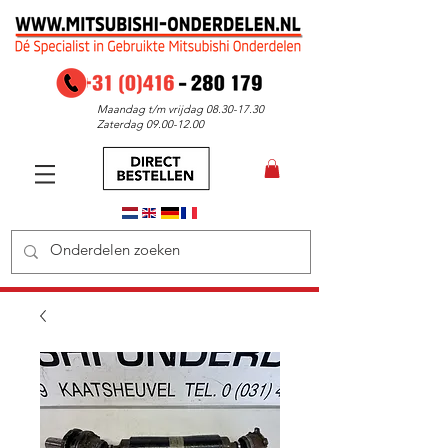
Maandag t/m vrijdag
08.30-17.30
Zaterdag
09.00-12.00