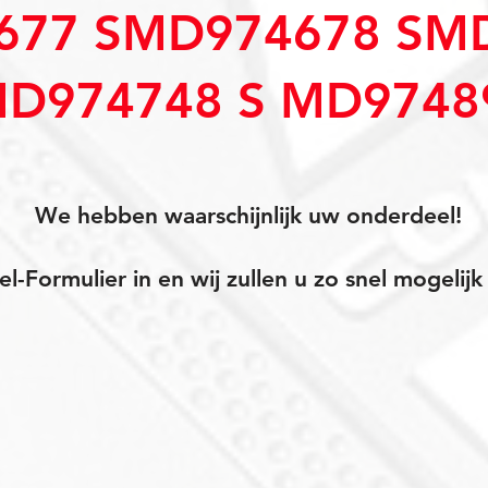
677 SMD974678 SM
D974748 S MD9748
We hebben waarschijnlijk uw onderdeel!
el-Formulier in en wij zullen u zo snel mogeli