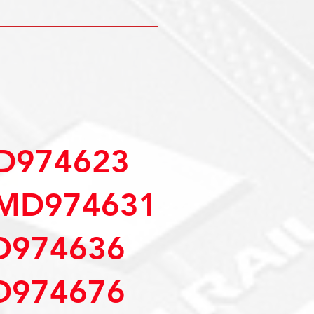
D974623
MD974631
D974636
D974676