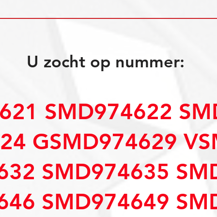
U zocht op nummer:
621 SMD974622 SM
24 GSMD974629 VS
632 SMD974635 SM
646 SMD974649 SM