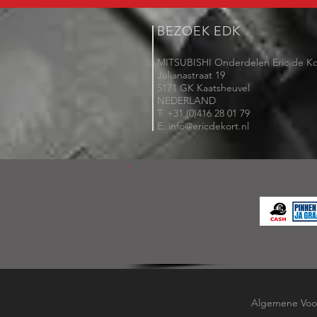
BEZOEK EDK
MITSUBISHI Onderdelen Eric de Ko
Julianastraat 19
5171 GK Kaatsheuvel
NEDERLAND
T: +31 (0)416 28 01 79
E: info@ericdekort.nl
Algemene Voo