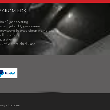
AAROM EDK
uim 40 jaar ervaring
ieuw, gebruikt, gereviseerd
ereviseerd in onze eigen werkplaats
elle levering
eparatietips
 koffie staat altijd klaar
ring
-
Betalen