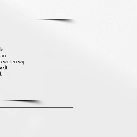
de
van
 weten wij
ordt
.