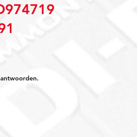
D974719
91
jk antwoorden.