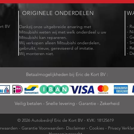
ORIGINELE ONDERDELEN
W
rt BV
- R
Dankzij onze uitgebreide ervaring met
- N
Mitsubishi weten wij met welk onderdeel u uw
- G
Mitsubishi kan repareren.
- Sn
Wij verkopen alleen Mitsubishi onderdelen,
- R
gebruikt, nieuw, gereviseerd of imitatie.
- De
Wij monteren niet.
Betaalmogelijkheden bij Eric de Kort BV :
Veilig betalen - Snelle levering - Garantie - Zekerheid
© 2026 Autobedrijf Eric de Kort BV - KVK: 18125619
rwaarden
-
Garantie Voorwaarden
-
Disclaimer
-
Cookies
-
Privacy Verkla
Herroepingsrecht