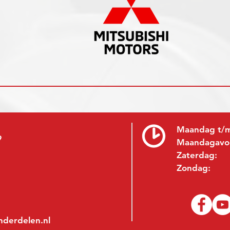
Maandag t/m
9
Maandagavo
Zaterdag:
Zondag:
nderdelen.nl