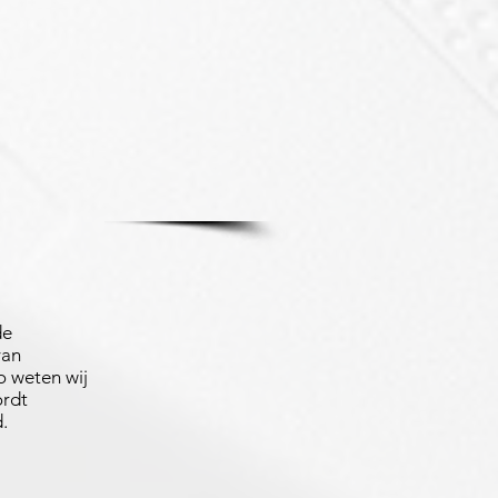
de
van
 weten wij
ordt
.