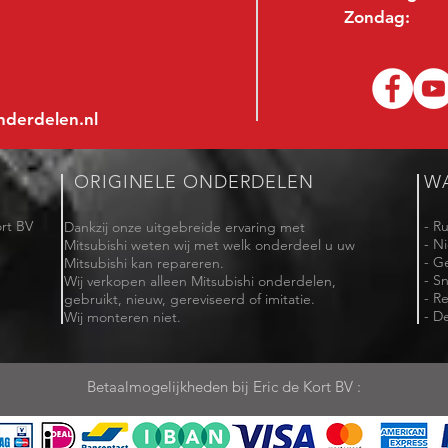
Zondag:
nderdelen.nl
ORIGINELE ONDERDELEN
W
rt BV
- R
Dankzij onze uitgebreide ervaring met
- N
Mitsubishi weten wij met welk onderdeel u uw
- G
Mitsubishi kan repareren.
- Sn
Wij verkopen alleen Mitsubishi onderdelen,
- R
gebruikt, nieuw, gereviseerd of imitatie.
- De
Wij monteren niet.
Betaalmogelijkheden bij Eric de Kort BV :