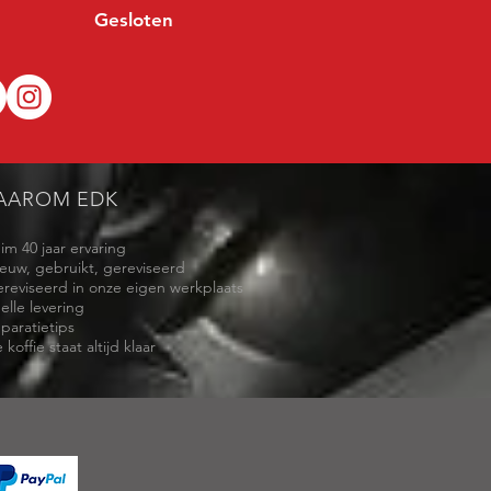
Gesloten
AAROM EDK
uim 40 jaar ervaring
ieuw, gebruikt, gereviseerd
ereviseerd in onze eigen werkplaats
elle levering
eparatietips
 koffie staat altijd klaar