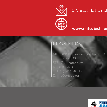
info@ericdekort.nl
www.mitsubishi-o
BEZOEK EDK
MITSUBISHI Onderdelen Eric de Ko
Julianastraat 19
5171 GK Kaatsheuvel
NEDERLAND
T: +31 (0)416 28 01 79
E: info@ericdekort.nl