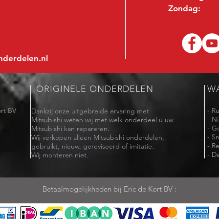
Zondag:
nderdelen.nl
ORIGINELE ONDERDELEN
W
rt BV
- R
Dankzij onze uitgebreide ervaring met
- N
Mitsubishi weten wij met welk onderdeel u uw
- G
Mitsubishi kan repareren.
- Sn
Wij verkopen alleen Mitsubishi onderdelen,
- R
gebruikt, nieuw, gereviseerd of imitatie.
- De
Wij monteren niet.
Betaalmogelijkheden bij Eric de Kort BV :