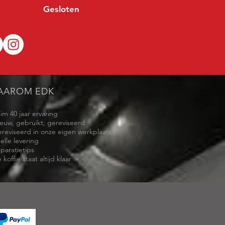
Gesloten
AAROM EDK
uim 40 jaar ervaring
ieuw, gebruikt, gereviseerd
ereviseerd in onze eigen werkplaats
elle levering
eparatietips
 koffie staat altijd klaar