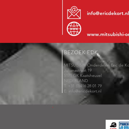
info@ericdekort.nl
www.mitsubishi-o
BEZOEK EDK
MITSUBISHI Onderdelen Eric de Ko
Julianastraat 19
5171 GK Kaatsheuvel
NEDERLAND
T: +31 (0)416 28 01 79
E: info@ericdekort.nl