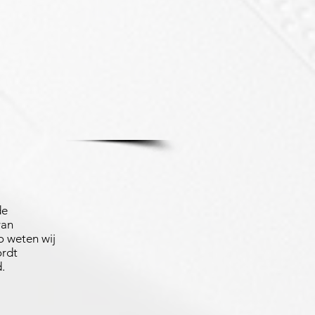
de
van
 weten wij
ordt
.