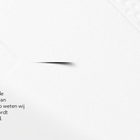
de
van
 weten wij
ordt
.