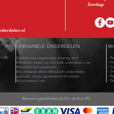
Zondag:
nderdelen.nl
ORIGINELE ONDERDELEN
W
rt BV
- R
Dankzij onze uitgebreide ervaring met
- N
Mitsubishi weten wij met welk onderdeel u uw
- G
Mitsubishi kan repareren.
- Sn
Wij verkopen alleen Mitsubishi onderdelen,
- R
gebruikt, nieuw, gereviseerd of imitatie.
- De
Wij monteren niet.
Betaalmogelijkheden bij Eric de Kort BV :