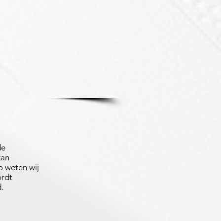
de
van
 weten wij
ordt
.