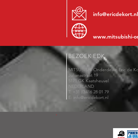
info@ericdekort.nl
www.mitsubishi-o
BEZOEK EDK
MITSUBISHI Onderdelen Eric de Ko
Julianastraat 19
5171 GK Kaatsheuvel
NEDERLAND
T: +31 (0)416 28 01 79
E: info@ericdekort.nl