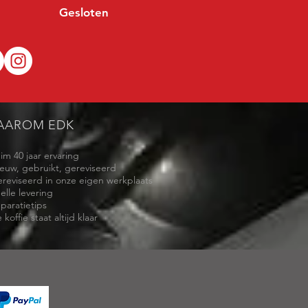
Gesloten
AAROM EDK
uim 40 jaar ervaring
ieuw, gebruikt, gereviseerd
ereviseerd in onze eigen werkplaats
elle levering
eparatietips
 koffie staat altijd klaar