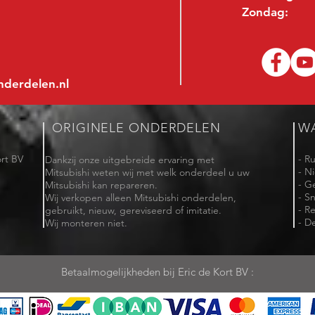
Zondag:
nderdelen.nl
ORIGINELE ONDERDELEN
W
rt BV
- R
Dankzij onze uitgebreide ervaring met
- N
Mitsubishi weten wij met welk onderdeel u uw
- G
Mitsubishi kan repareren.
- Sn
Wij verkopen alleen Mitsubishi onderdelen,
- R
gebruikt, nieuw, gereviseerd of imitatie.
- De
Wij monteren niet.
Betaalmogelijkheden bij Eric de Kort BV :