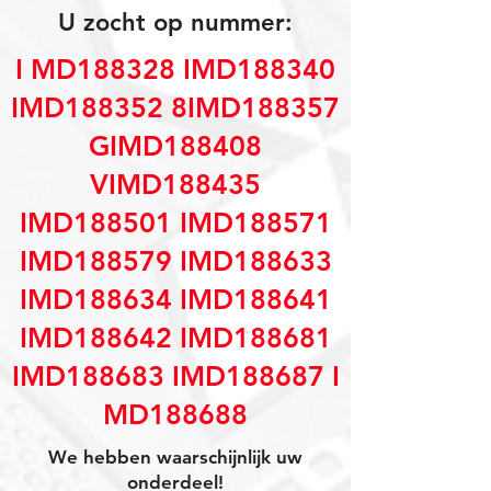
U zocht op nummer:
I MD188328 IMD188340
IMD188352 8IMD188357
GIMD188408
VIMD188435
IMD188501 IMD188571
IMD188579 IMD188633
IMD188634 IMD188641
IMD188642 IMD188681
IMD188683 IMD188687 I
MD188688
We hebben waarschijnlijk uw
onderdeel!