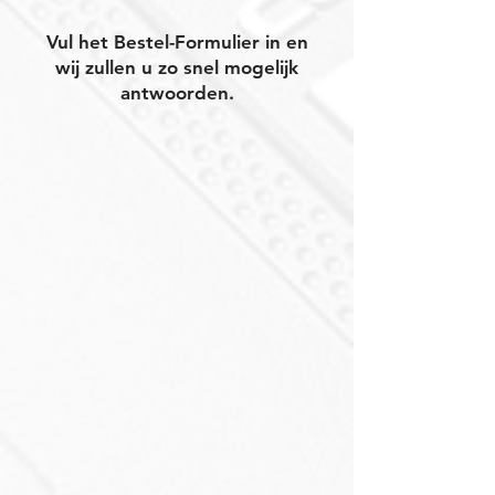
Vul het Bestel-Formulier in en
wij zullen u zo snel mogelijk
antwoorden.