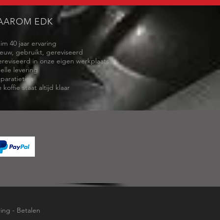
AAROM EDK
uim 40 jaar ervaring
ieuw, gebruikt, gereviseerd
ereviseerd in onze eigen werkplaats
elle levering
eparatietips
 koffie staat altijd klaar
ring
-
Betalen