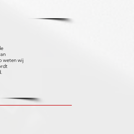
de
van
 weten wij
ordt
.