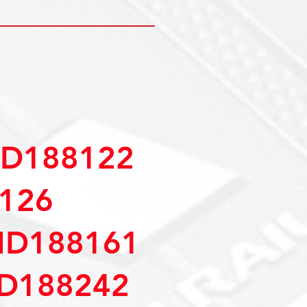
D188122
126
MD188161
D188242