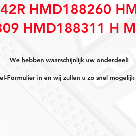
42R HMD188260 H
09 HMD188311 H M
We hebben waarschijnlijk uw onderdeel!
el-Formulier in en wij zullen u zo snel mogeli