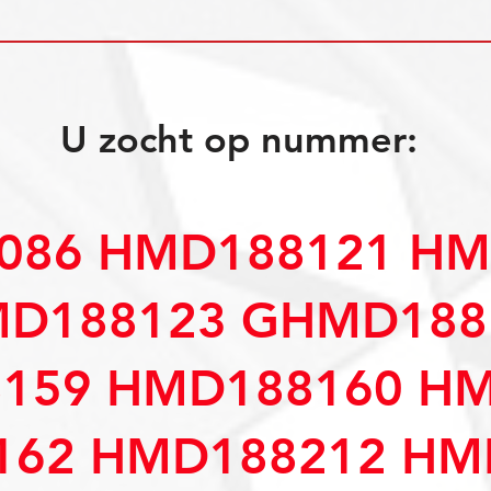
U zocht op nummer:
086 HMD188121 HM
D188123 GHMD188
159 HMD188160 H
162 HMD188212 HM