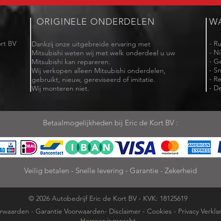
ORIGINELE ONDERDELEN
W
rt BV
- R
Dankzij onze uitgebreide ervaring met
- N
Mitsubishi weten wij met welk onderdeel u uw
- G
Mitsubishi kan repareren.
- Sn
Wij verkopen alleen Mitsubishi onderdelen,
- R
gebruikt, nieuw, gereviseerd of imitatie.
- De
Wij monteren niet.
Betaalmogelijkheden bij Eric de Kort BV :
Veilig betalen - Snelle levering - Garantie - Zekerheid
© 2026 Autobedrijf Eric de Kort BV - KVK: 18125619
rwaarden
-
Garantie Voorwaarden
-
Disclaimer
-
Cookies
-
Privacy Verkla
Herroepingsrecht