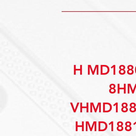
H MD188
8HM
VHMD188
HMD188