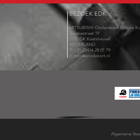
BEZOEK EDK
MITSUBISHI Onderdelen Eric de Ko
Julianastraat 19
5171 GK Kaatsheuvel
NEDERLAND
T: +31 (0)416 28 01 79
E: info@ericdekort.nl
Algemene Voo