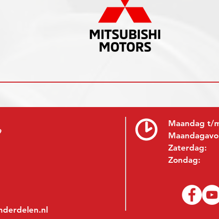
Maandag t/m
9
Maandagavo
Zaterdag:
Zondag:
nderdelen.nl