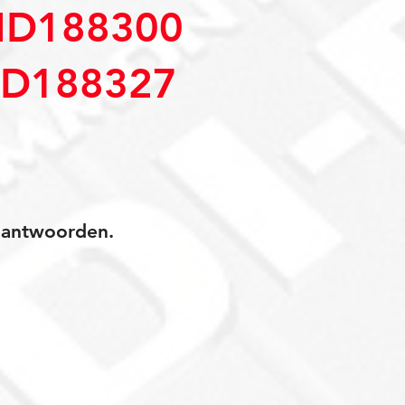
MD188300
D188327
jk antwoorden.