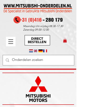
Maandag t/m vrijdag
08.30-17.30
Zaterdag
09.00-12.00