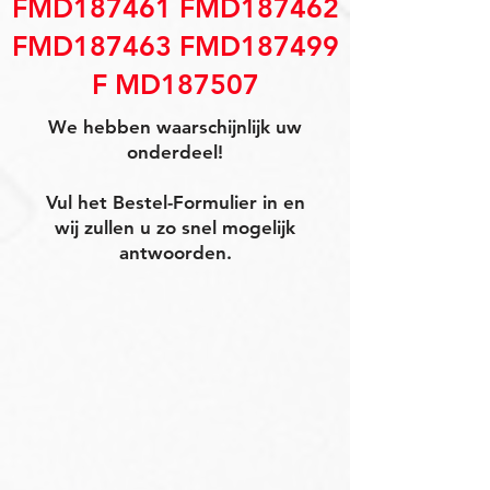
FMD187461 FMD187462
FMD187463 FMD187499
F MD187507
We hebben waarschijnlijk uw
onderdeel!
Vul het Bestel-Formulier in en
wij zullen u zo snel mogelijk
antwoorden.