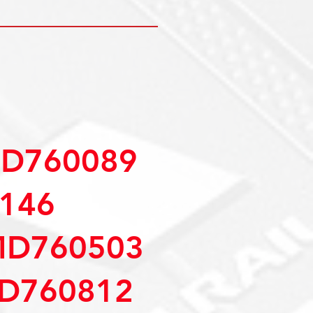
D760089
146
MD760503
D760812