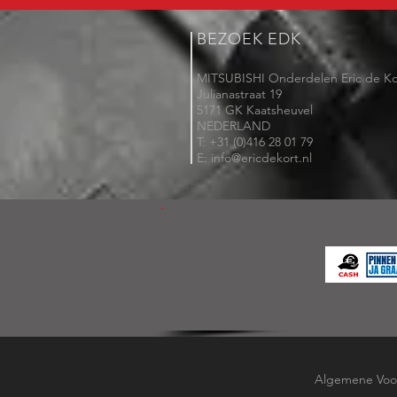
BEZOEK EDK
MITSUBISHI Onderdelen Eric de Ko
Julianastraat 19
5171 GK Kaatsheuvel
NEDERLAND
T: +31 (0)416 28 01 79
E: info@ericdekort.nl
Algemene Voo