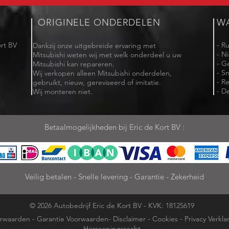
ORIGINELE ONDERDELEN
W
rt BV
- R
Dankzij onze uitgebreide ervaring met
- N
Mitsubishi weten wij met welk onderdeel u uw
- G
Mitsubishi kan repareren.
- Sn
Wij verkopen alleen Mitsubishi onderdelen,
- R
gebruikt, nieuw, gereviseerd of imitatie.
- De
Wij monteren niet.
Betaalmogelijkheden bij Eric de Kort BV :
Veilig betalen - Snelle levering - Garantie - Zekerheid
© 2026 Autobedrijf Eric de Kort BV - KVK: 18125619
rwaarden
-
Garantie Voorwaarden
-
Disclaimer
-
Cookies
-
Privacy Verkla
Herroepingsrecht