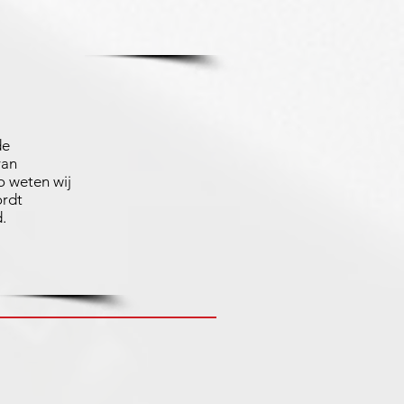
de
van
 weten wij
ordt
.