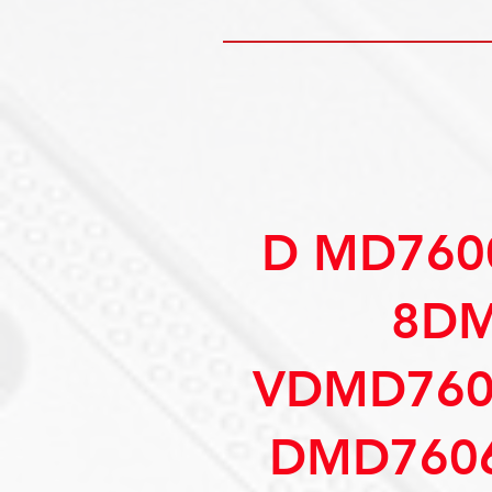
D MD760
8DM
VDMD760
DMD7606