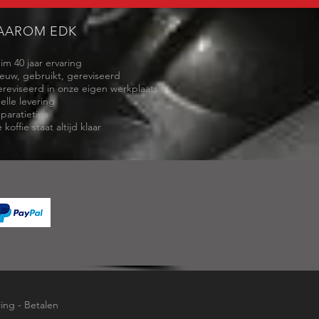
AAROM EDK
uim 40 jaar ervaring
ieuw, gebruikt, gereviseerd
ereviseerd in onze eigen werkplaats
elle levering
eparatietips
 koffie staat altijd klaar
ring
-
Betalen