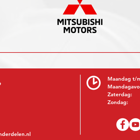
Maandag t/m
9
Maandagavo
Zaterdag:
Zondag:
nderdelen.nl