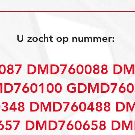
U zocht op nummer:
087 DMD760088 DM
D760100 GDMD760
348 DMD760488 D
57 DMD760658 DM