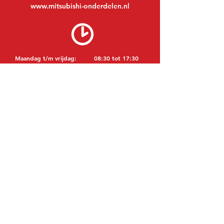
www.mitsubishi-onderdelen.nl
Maandag t/m vrijdag:
08:30 tot 17:30
Maandagavond:
Op afspraak
Zaterdag:
09:00 tot 12:00
Zondag:
Gesloten
BEZOEK EDK
MITSUBISHI Onderdelen Eric de Kort BV
Julianastraat 19
5171 GK Kaatsheuvel
NEDERLAND
T: +31 (0)416 28 01 79