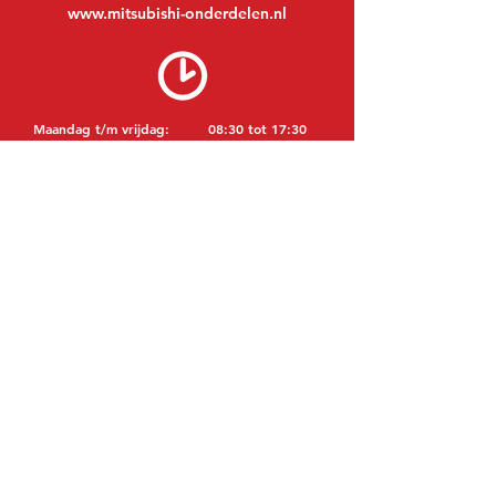
www.mitsubishi-onderdelen.nl
Maandag t/m vrijdag:
08:30 tot 17:30
Maandagavond:
Op afspraak
Zaterdag:
09:00 tot 12:00
Zondag:
Gesloten
BEZOEK EDK
MITSUBISHI Onderdelen Eric de Kort BV
Julianastraat 19
5171 GK Kaatsheuvel
NEDERLAND
T: +31 (0)416 28 01 79