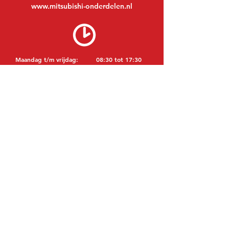
www.mitsubishi-onderdelen.nl
Maandag t/m vrijdag:
08:30 tot 17:30
Maandagavond:
Op afspraak
Zaterdag:
09:00 tot 12:00
Zondag:
Gesloten
BEZOEK EDK
MITSUBISHI Onderdelen Eric de Kort BV
Julianastraat 19
5171 GK Kaatsheuvel
NEDERLAND
T: +31 (0)416 28 01 79