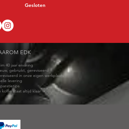
Gesloten
AAROM EDK
uim 40 jaar ervaring
ieuw, gebruikt, gereviseerd
ereviseerd in onze eigen werkplaats
elle levering
eparatietips
 koffie staat altijd klaar