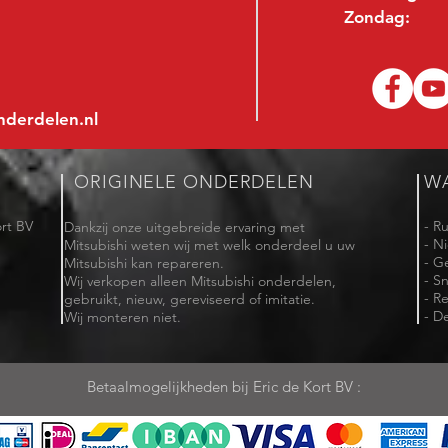
Zondag:
nderdelen.nl
ORIGINELE ONDERDELEN
W
rt BV
- R
Dankzij onze uitgebreide ervaring met
- N
Mitsubishi weten wij met welk onderdeel u uw
- G
Mitsubishi kan repareren.
- Sn
Wij verkopen alleen Mitsubishi onderdelen,
- R
gebruikt, nieuw, gereviseerd of imitatie.
- De
Wij monteren niet.
Betaalmogelijkheden bij Eric de Kort BV :