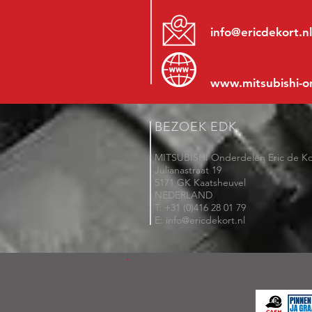
info@ericdekort.nl
www.mitsubishi-o
BEZOEK EDK
MITSUBISHI Onderdelen Eric de Ko
Julianastraat 19
5171 GK Kaatsheuvel
NEDERLAND
T: +31 (0)416 28 01 79
E: info@ericdekort.nl