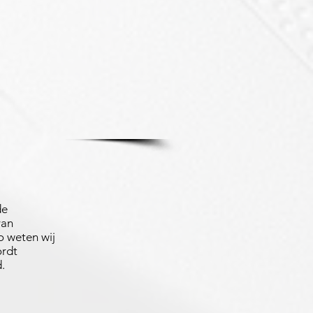
de
van
 weten wij
ordt
.