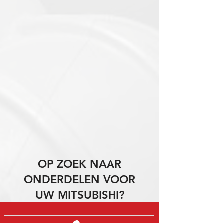
OP ZOEK NAAR
ONDERDELEN VOOR
UW MITSUBISHI?