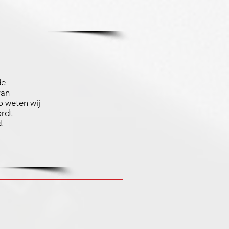
de
van
 weten wij
ordt
.