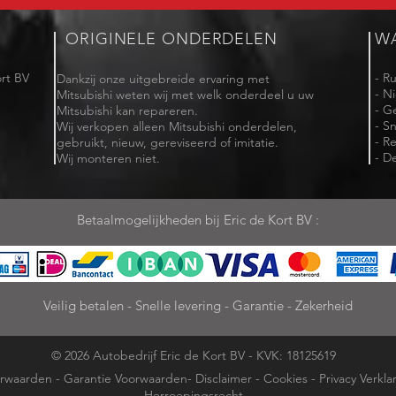
ORIGINELE ONDERDELEN
W
rt BV
- R
Dankzij onze uitgebreide ervaring met
- N
Mitsubishi weten wij met welk onderdeel u uw
- G
Mitsubishi kan repareren.
- Sn
Wij verkopen alleen Mitsubishi onderdelen,
- R
gebruikt, nieuw, gereviseerd of imitatie.
- De
Wij monteren niet.
Betaalmogelijkheden bij Eric de Kort BV :
Veilig betalen - Snelle levering - Garantie - Zekerheid
© 2026 Autobedrijf Eric de Kort BV - KVK: 18125619
rwaarden
-
Garantie Voorwaarden
-
Disclaimer
-
Cookies
-
Privacy Verkla
Herroepingsrecht