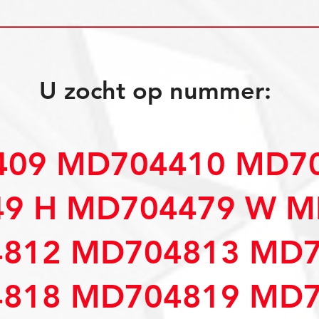
U zocht op nummer:
09 MD704410 MD70
9 H MD704479 W M
812 MD704813 MD7
818 MD704819 MD7