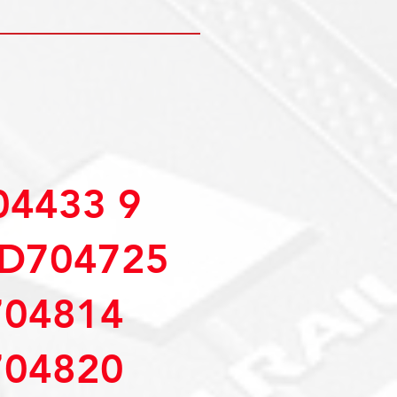
4433 9
D704725
04814
04820