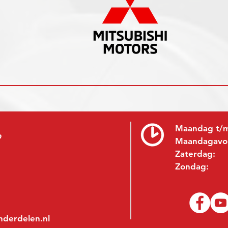
Maandag t/m
9
Maandagavo
Zaterdag:
Zondag:
nderdelen.nl