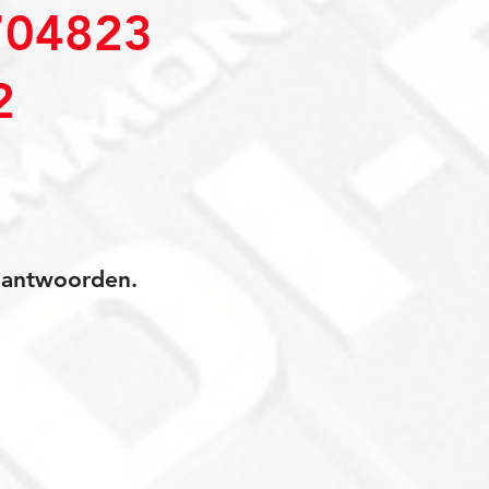
04823
2
jk antwoorden.