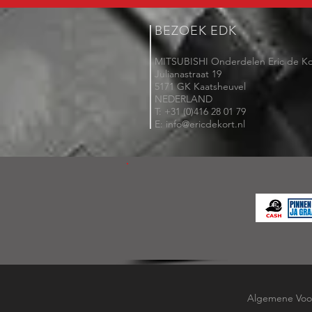
BEZOEK EDK
MITSUBISHI Onderdelen Eric de Ko
Julianastraat 19
5171 GK Kaatsheuvel
NEDERLAND
T: +31 (0)416 28 01 79
E: info@ericdekort.nl
Algemene Voo