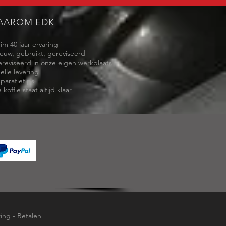
AAROM EDK
uim 40 jaar ervaring
ieuw, gebruikt, gereviseerd
ereviseerd in onze eigen werkplaats
elle levering
eparatietips
 koffie staat altijd klaar
ring
-
Betalen