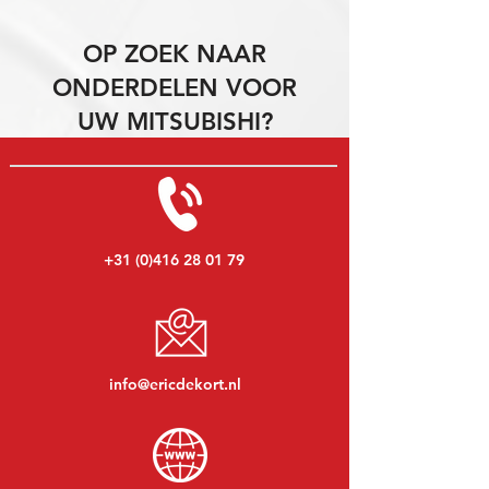
OP ZOEK NAAR
ONDERDELEN VOOR
UW MITSUBISHI?
+31 (0)416 28 01 79
info@ericdekort.nl