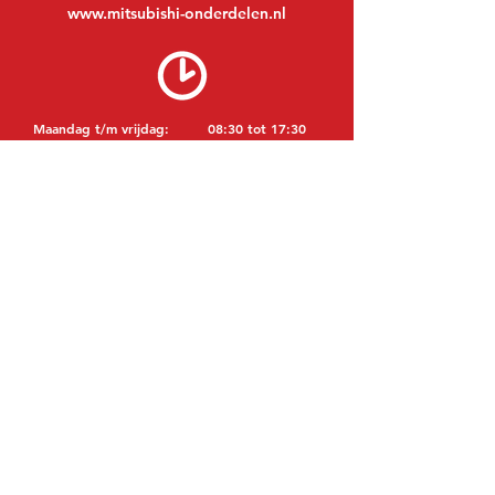
www.mitsubishi-onderdelen.nl
Maandag t/m vrijdag:
08:30 tot 17:30
Maandagavond:
Op afspraak
Zaterdag:
09:00 tot 12:00
Zondag:
Gesloten
BEZOEK EDK
MITSUBISHI Onderdelen Eric de Kort BV
Julianastraat 19
5171 GK Kaatsheuvel
NEDERLAND
T: +31 (0)416 28 01 79