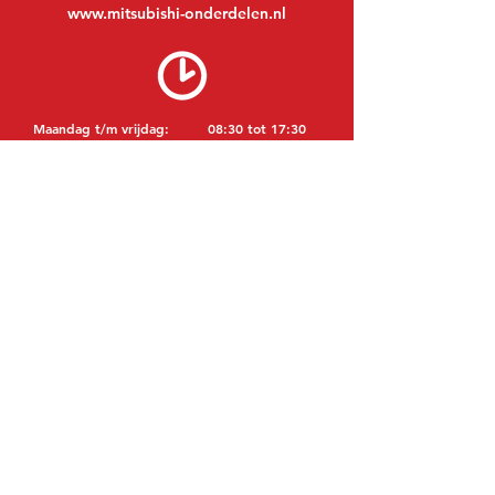
www.mitsubishi-onderdelen.nl
Maandag t/m vrijdag:
08:30 tot 17:30
Maandagavond:
Op afspraak
Zaterdag:
09:00 tot 12:00
Zondag:
Gesloten
BEZOEK EDK
MITSUBISHI Onderdelen Eric de Kort BV
Julianastraat 19
5171 GK Kaatsheuvel
NEDERLAND
T: +31 (0)416 28 01 79