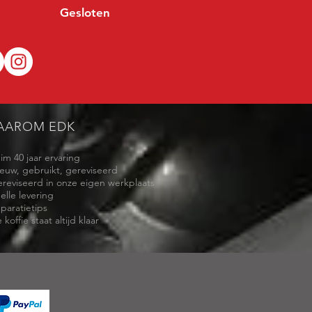
Gesloten
AAROM EDK
uim 40 jaar ervaring
ieuw, gebruikt, gereviseerd
ereviseerd in onze eigen werkplaats
elle levering
eparatietips
 koffie staat altijd klaar