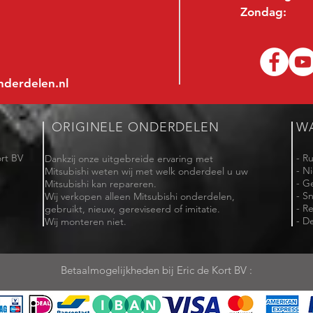
Zondag:
nderdelen.nl
ORIGINELE ONDERDELEN
W
rt BV
- R
Dankzij onze uitgebreide ervaring met
- N
Mitsubishi weten wij met welk onderdeel u uw
- G
Mitsubishi kan repareren.
- Sn
Wij verkopen alleen Mitsubishi onderdelen,
- R
gebruikt, nieuw, gereviseerd of imitatie.
- De
Wij monteren niet.
Betaalmogelijkheden bij Eric de Kort BV :