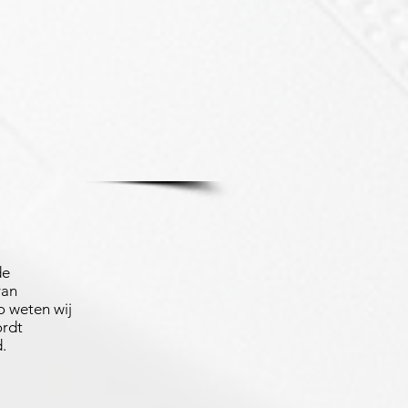
de
van
 weten wij
ordt
.