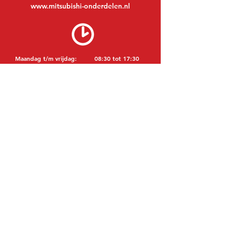
www.mitsubishi-onderdelen.nl
Maandag t/m vrijdag:
08:30 tot 17:30
Maandagavond:
Op afspraak
Zaterdag:
09:00 tot 12:00
Zondag:
Gesloten
BEZOEK EDK
MITSUBISHI Onderdelen Eric de Kort BV
Julianastraat 19
5171 GK Kaatsheuvel
NEDERLAND
T: +31 (0)416 28 01 79