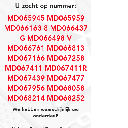
U zocht op nummer:
MD065945 MD065959
MD066163 8 MD066437
G MD066498 V
MD066761 MD066813
MD067166 MD067258
MD067411 MD067411R
MD067439 MD067477
MD067956 MD068058
MD068214 MD068252
We hebben waarschijnlijk uw
onderdeel!