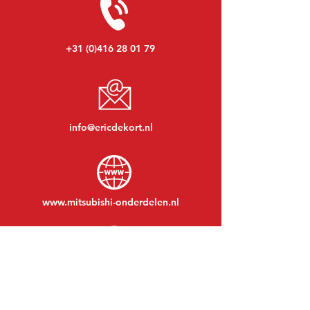
+31 (0)416 28 01 79
info@ericdekort.nl
www.mitsubishi-onderdelen.nl
Maandag t/m vrijdag:
08:30 tot 17:30
Maandagavond:
Op afspraak
Zaterdag:
09:00 tot 12:00