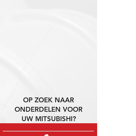
OP ZOEK NAAR
ONDERDELEN VOOR
UW MITSUBISHI?