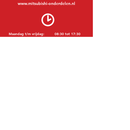
www.mitsubishi-onderdelen.nl
Maandag t/m vrijdag:
08:30 tot 17:30
Maandagavond:
Op afspraak
Zaterdag:
09:00 tot 12:00
Zondag:
Gesloten
BEZOEK EDK
MITSUBISHI Onderdelen Eric de Kort BV
Julianastraat 19
5171 GK Kaatsheuvel
NEDERLAND
T: +31 (0)416 28 01 79