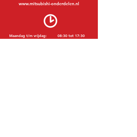
www.mitsubishi-onderdelen.nl
Maandag t/m vrijdag:
08:30 tot 17:30
Maandagavond:
Op afspraak
Zaterdag:
09:00 tot 12:00
Zondag:
Gesloten
BEZOEK EDK
MITSUBISHI Onderdelen Eric de Kort BV
Julianastraat 19
5171 GK Kaatsheuvel
NEDERLAND
T: +31 (0)416 28 01 79