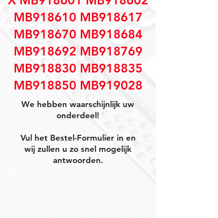
X MB918601 MB918602
MB918610 MB918617
MB918670 MB918684
MB918692 MB918769
MB918830 MB918835
MB918850 MB919028
We hebben waarschijnlijk uw
onderdeel!
Vul het Bestel-Formulier in en
wij zullen u zo snel mogelijk
antwoorden.