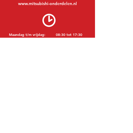
www.mitsubishi-onderdelen.nl
Maandag t/m vrijdag:
08:30 tot 17:30
Maandagavond:
Op afspraak
Zaterdag:
09:00 tot 12:00
Zondag:
Gesloten
BEZOEK EDK
MITSUBISHI Onderdelen Eric de Kort BV
Julianastraat 19
5171 GK Kaatsheuvel
NEDERLAND
T: +31 (0)416 28 01 79