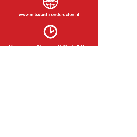
www.mitsubishi-onderdelen.nl
Maandag t/m vrijdag:
08:30 tot 17:30
Maandagavond:
Op afspraak
Zaterdag:
09:00 tot 12:00
Zondag:
Gesloten
BEZOEK EDK
MITSUBISHI Onderdelen Eric de Kort BV
Julianastraat 19
5171 GK Kaatsheuvel