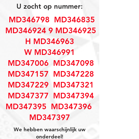
U zocht op nummer:
MD346798 MD346835
MD346924 9 MD346925
H MD346963
W MD346991
MD347006 MD347098
MD347157 MD347228
MD347229 MD347321
MD347377 MD347394
MD347395 MD347396
MD347397
We hebben waarschijnlijk uw
onderdeel!