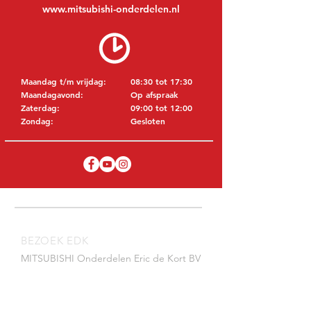
www.mitsubishi-onderdelen.nl
Maandag t/m vrijdag:
08:30 tot 17:30
Maandagavond:
Op afspraak
Zaterdag:
09:00 tot 12:00
Zondag:
Gesloten
BEZOEK EDK
MITSUBISHI Onderdelen Eric de Kort BV
Julianastraat 19
5171 GK Kaatsheuvel
NEDERLAND
T: +31 (0)416 28 01 79