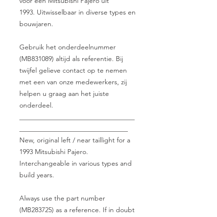
voor een Mitsubishi Pajero uit
1993. Uitwisselbaar in diverse types en
bouwjaren.
Gebruik het onderdeelnummer
(MB831089) altijd als referentie. Bij
twijfel gelieve contact op te nemen
met een van onze medewerkers, zij
helpen u graag aan het juiste
onderdeel.
__________________________________
________________________________
New, original left / near taillight for a
1993 Mitsubishi Pajero.
Interchangeable in various types and
build years.
Always use the part number
(MB283725) as a reference. If in doubt