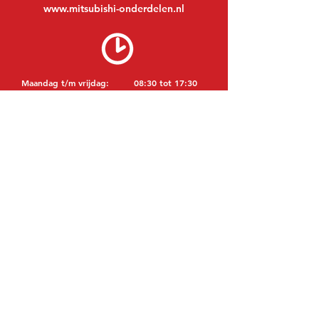
www.mitsubishi-onderdelen.nl
Maandag t/m vrijdag:
08:30 tot 17:30
Maandagavond:
Op afspraak
Zaterdag:
09:00 tot 12:00
Zondag:
Gesloten
BEZOEK EDK
MITSUBISHI Onderdelen Eric de Kort BV
Julianastraat 19
5171 GK Kaatsheuvel
NEDERLAND
T: +31 (0)416 28 01 79