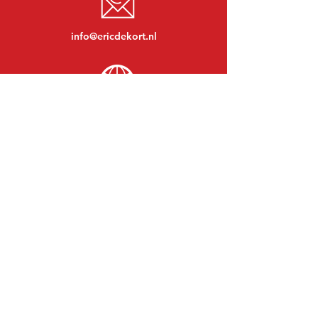
info@ericdekort.nl
www.mitsubishi-onderdelen.nl
Maandag t/m vrijdag:
08:30 tot 17:30
Maandagavond:
Op afspraak
Zaterdag:
09:00 tot 12:00
Zondag:
Gesloten