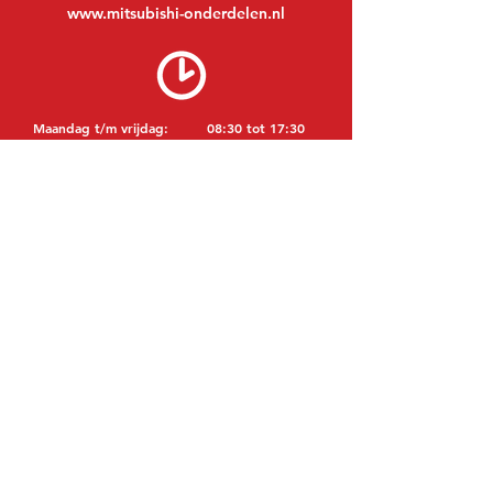
www.mitsubishi-onderdelen.nl
Maandag t/m vrijdag:
08:30 tot 17:30
Maandagavond:
Op afspraak
Zaterdag:
09:00 tot 12:00
Zondag:
Gesloten
BEZOEK EDK
MITSUBISHI Onderdelen Eric de Kort BV
Julianastraat 19
5171 GK Kaatsheuvel
NEDERLAND
T: +31 (0)416 28 01 79