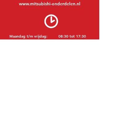
www.mitsubishi-onderdelen.nl
Maandag t/m vrijdag:
08:30 tot 17:30
Maandagavond:
Op afspraak
Zaterdag:
09:00 tot 12:00
Zondag:
Gesloten
BEZOEK EDK
MITSUBISHI Onderdelen Eric de Kort BV
Julianastraat 19
5171 GK Kaatsheuvel
NEDERLAND
T: +31 (0)416 28 01 79