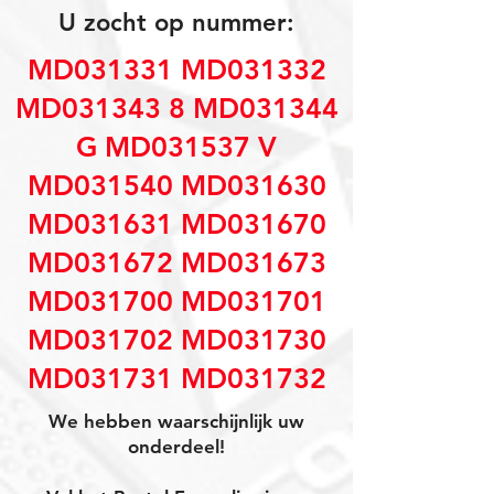
U zocht op nummer:
MD031331 MD031332
MD031343 8 MD031344
G MD031537 V
MD031540 MD031630
MD031631 MD031670
MD031672 MD031673
MD031700 MD031701
MD031702 MD031730
MD031731 MD031732
We hebben waarschijnlijk uw
onderdeel!