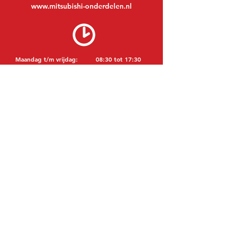
www.mitsubishi-onderdelen.nl
Maandag t/m vrijdag:
08:30 tot 17:30
Maandagavond:
Op afspraak
Zaterdag:
09:00 tot 12:00
Zondag:
Gesloten
BEZOEK EDK
MITSUBISHI Onderdelen Eric de Kort BV
Julianastraat 19
5171 GK Kaatsheuvel
NEDERLAND
T: +31 (0)416 28 01 79